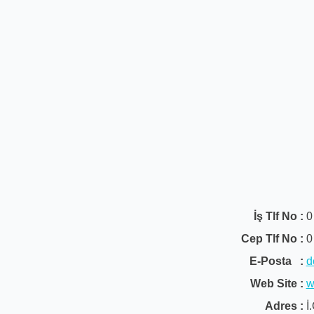
İş Tlf No :
0
Cep Tlf No :
0
E-Posta :
d
Web Site :
w
Adres :
İ